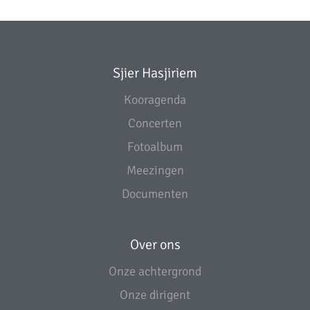
Sjier Hasjiriem
Kooragenda
Concerten
Fotoalbum
Meezingen
Documenten
Over ons
Onze achtergrond
Onze dirigent